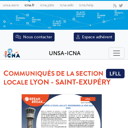
unsa.aero
icna.fr
icna.jobs
icna.wiki
icna.help
Nous contacter
Espace adhérent
UNSA-ICNA
C
OMMUNIQUÉS DE LA SECTION
LFLL
LYON - SAINT-EXUPÉRY
LOCALE