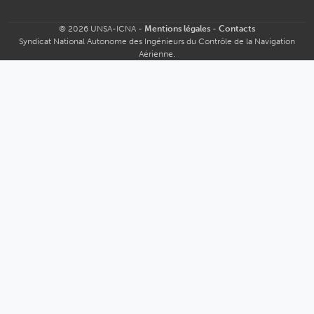
© 2026 UNSA-ICNA -
Mentions légales
-
Contacts
Syndicat National Autonome des Ingénieurs du Contrôle de la Navigation
Aérienne.